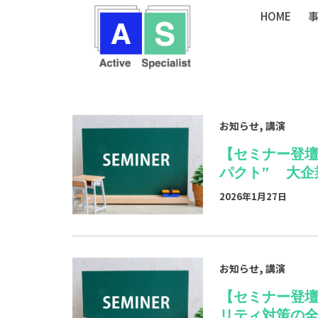
内
HOME
容
を
ス
キ
ッ
,
お知らせ
講演
プ
【セミナー登壇
パクト” 大企
2026年1月27日
,
お知らせ
講演
【セミナー登
リティ対策の