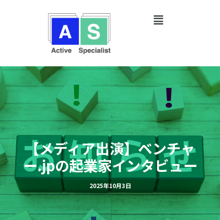
内
Post
容
navigation
を
ス
キ
ッ
プ
【メディア出演】ベンチャ
ー.jpの起業家インタビュー
2025年10月3日