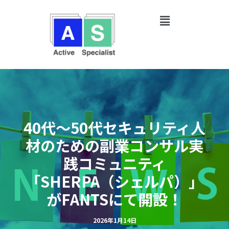
内
Post
容
navigation
を
ス
キ
ッ
プ
40代〜50代セキュリティ人
材のための副業コンサル実
践コミュニティ
「SHERPA（シェルパ）」
がFANTSにて開設！
2026年1月14日