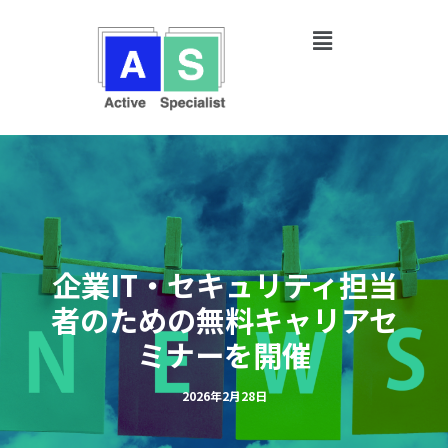
内
Post
容
navigation
を
ス
キ
ッ
プ
企業IT・セキュリティ担当
者のための無料キャリアセ
ミナーを開催
2026年2月28日