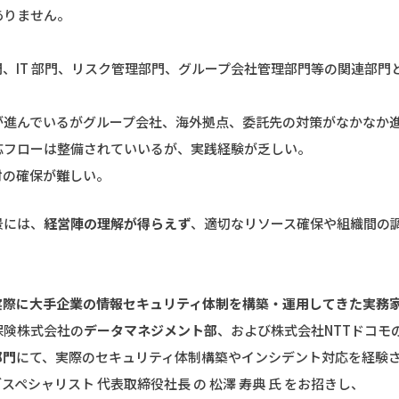
ありません。
、IT 部門、リスク管理部門、グループ会社管理部門等の関連部門
。
が進んでいるがグループ会社、海外拠点、委託先の対策がなかなか
応フローは整備されていいるが、実践経験が乏しい。
材の確保が難しい。
景には、
経営陣の理解が得らえず
、適切なリソース確保や組織間の
実際に大手企業の情報セキュリティ体制を構築・運用してきた実務
保険株式会社の
データマネジメント部
、および株式会社NTTドコモ
部門
にて、実際のセキュリティ体制構築やインシデント対応を経験
スペシャリスト 代表取締役社長 の 松澤 寿典 氏 をお招きし、