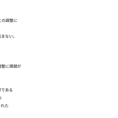
との調整に
進まない。
調整に課題が
家
である
の
された