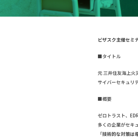
ビザスク主催セミ
■タイトル
元 三井住友海上火
サイバーセキュリ
■概要
ゼロトラスト、ED
多くの企業がセキ
「
技術的な対策は