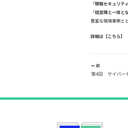
「
情報セキュリテ
「
経営陣と一体と
豊富な現場事例と
詳細は【
こちら
】
前