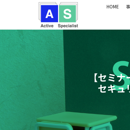
内
Post
HOME
容
navigation
を
ス
キ
ッ
プ
【セミナ
セキュ